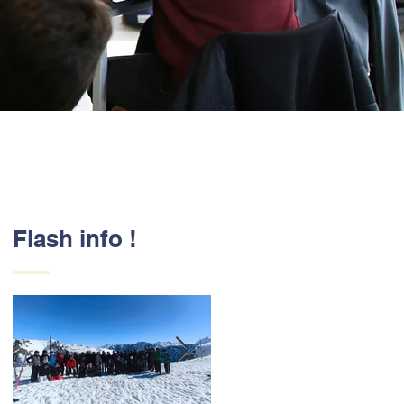
Flash info !
e