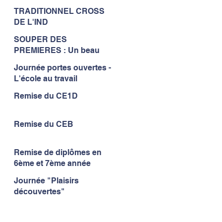
partage et de la convivialité
TRADITIONNEL CROSS
à l'IND...
DE L'IND
SOUPER DES
PREMIERES : Un beau
moment de convivialité...
Journée portes ouvertes -
L'école au travail
Remise du CE1D
Remise du CEB
Remise de diplômes en
6ème et 7ème année
Journée "Plaisirs
découvertes"