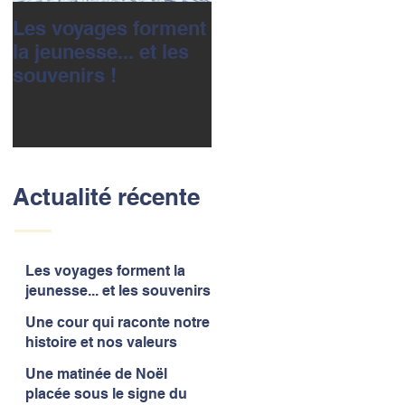
Les voyages forment
Une cour qui racont
la jeunesse... et les
notre histoire et nos
souvenirs !
valeurs
Actualité récente
Les voyages forment la
jeunesse... et les souvenirs
!
Une cour qui raconte notre
histoire et nos valeurs
Une matinée de Noël
placée sous le signe du