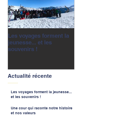
Les voyages forment la
Une cour qui r
jeunesse... et les
notre histoire 
souvenirs !
valeurs
Actualité récente
Les voyages forment la jeunesse...
et les souvenirs !
Une cour qui raconte notre histoire
et nos valeurs