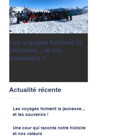
Les voyages forment la
Une cour qui r
jeunesse... et les
notre histoire 
souvenirs !
valeurs
Actualité récente
Les voyages forment la jeunesse...
et les souvenirs !
Une cour qui raconte notre histoire
et nos valeurs