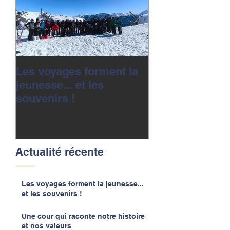
Les voyages forment la
Une cour qui r
jeunesse... et les
notre histoire 
souvenirs !
valeurs
Actualité récente
Les voyages forment la jeunesse...
et les souvenirs !
Une cour qui raconte notre histoire
et nos valeurs