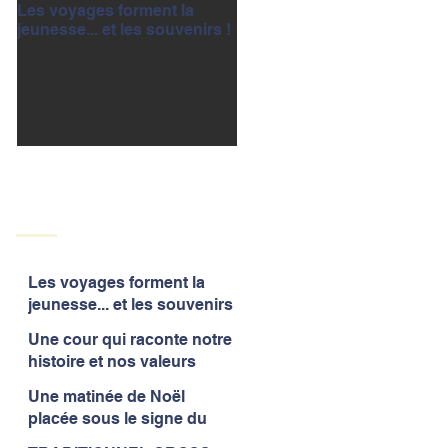
Les voyages forment la
Une cour qui raconte notre
jeunesse... et les souvenirs !
histoire et nos valeurs
Les voyages forment la
jeunesse... et les souvenirs
!
Une cour qui raconte notre
histoire et nos valeurs
Une matinée de Noël
placée sous le signe du
partage et de la convivialité