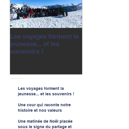
Les voyages forment la
Une cour qui r
jeunesse... et les
notre histoire e
souvenirs !
valeurs
Les voyages forment la
jeunesse... et les souvenirs !
Une cour qui raconte notre
histoire et nos valeurs
Une matinée de Noël placée
sous le signe du partage et