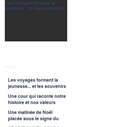
Les voyages forment la
Une cour qui raconte notre
jeunesse... et les souvenirs !
histoire et nos valeurs
Les voyages forment la
jeunesse... et les souvenirs
!
Une cour qui raconte notre
histoire et nos valeurs
Une matinée de Noël
placée sous le signe du
partage et de la convivialité