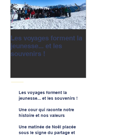
Les voyages forment la
Une cour qui r
jeunesse... et les
notre histoire e
souvenirs !
valeurs
Les voyages forment la
jeunesse... et les souvenirs !
Une cour qui raconte notre
histoire et nos valeurs
Une matinée de Noël placée
sous le signe du partage et