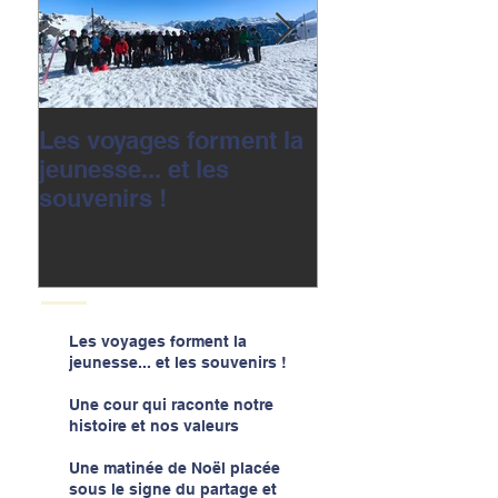
Les voyages forment la
Une cour qui r
jeunesse... et les
notre histoire e
souvenirs !
valeurs
Les voyages forment la
jeunesse... et les souvenirs !
Une cour qui raconte notre
histoire et nos valeurs
Une matinée de Noël placée
sous le signe du partage et