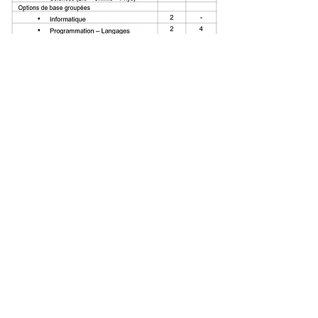
Contact
Tél. 080 / 79 15 15
Email : directeur
@indmdy.be
Adresse
Rue Derrière la Gare, 12
4960 Malmedy