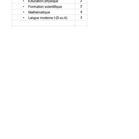
Contact
Tél. 080 / 79 15 15
Email : directeur
@indmdy.be
Adresse
Rue Derrière la Gare, 12
4960 Malmedy