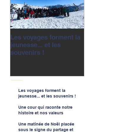
Les voyages forment la
Une cour qui r
jeunesse... et les
notre histoire e
souvenirs !
valeurs
Les voyages forment la
jeunesse... et les souvenirs !
Une cour qui raconte notre
histoire et nos valeurs
Une matinée de Noël placée
sous le signe du partage et