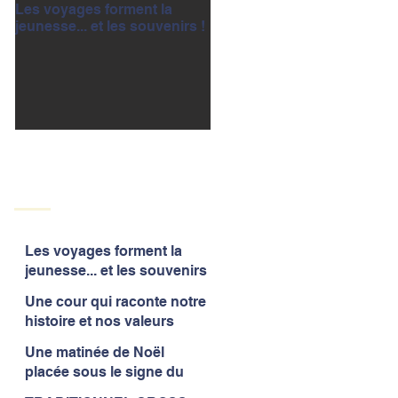
Les voyages forment la
Une cour qui raconte notre
jeunesse... et les souvenirs !
histoire et nos valeurs
Les voyages forment la
jeunesse... et les souvenirs
!
Une cour qui raconte notre
histoire et nos valeurs
Une matinée de Noël
placée sous le signe du
partage et de la convivialité