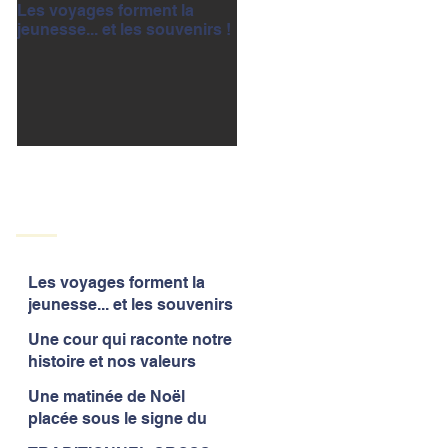
Les voyages forment la
Une cour qui raconte notre
jeunesse... et les souvenirs !
histoire et nos valeurs
Les voyages forment la
jeunesse... et les souvenirs
!
Une cour qui raconte notre
histoire et nos valeurs
Une matinée de Noël
placée sous le signe du
partage et de la convivialité