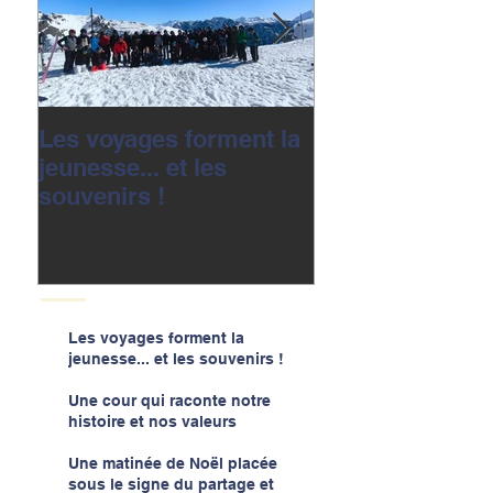
Les voyages forment la
Une cour qui r
jeunesse... et les
notre histoire e
souvenirs !
valeurs
Les voyages forment la
jeunesse... et les souvenirs !
Une cour qui raconte notre
histoire et nos valeurs
Une matinée de Noël placée
sous le signe du partage et