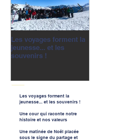
Les voyages forment la
Une cour qui r
jeunesse... et les
notre histoire e
souvenirs !
valeurs
Les voyages forment la
jeunesse... et les souvenirs !
Une cour qui raconte notre
histoire et nos valeurs
Une matinée de Noël placée
sous le signe du partage et