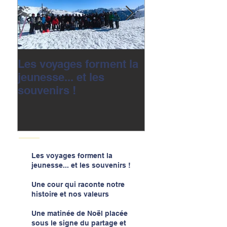
Les voyages forment la
Une cour qui r
jeunesse... et les
notre histoire e
souvenirs !
valeurs
Les voyages forment la
jeunesse... et les souvenirs !
Une cour qui raconte notre
histoire et nos valeurs
Une matinée de Noël placée
sous le signe du partage et