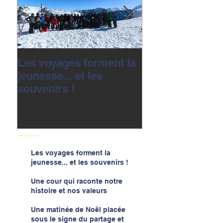
Les voyages forment la
Une cour qui r
jeunesse... et les
notre histoire e
souvenirs !
valeurs
Les voyages forment la
jeunesse... et les souvenirs !
Une cour qui raconte notre
histoire et nos valeurs
Une matinée de Noël placée
sous le signe du partage et