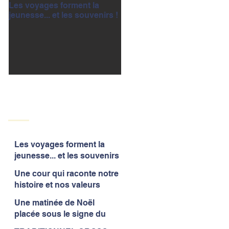
Les voyages forment la
Une cour qui raconte notre
jeunesse... et les souvenirs !
histoire et nos valeurs
Les voyages forment la
jeunesse... et les souvenirs
!
Une cour qui raconte notre
histoire et nos valeurs
Une matinée de Noël
placée sous le signe du
partage et de la convivialité