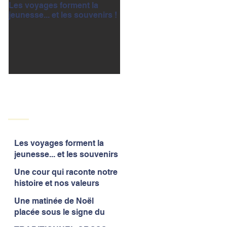
Les voyages forment la
Une cour qui raconte notre
jeunesse... et les souvenirs !
histoire et nos valeurs
Les voyages forment la
jeunesse... et les souvenirs
!
Une cour qui raconte notre
histoire et nos valeurs
Une matinée de Noël
placée sous le signe du
partage et de la convivialité