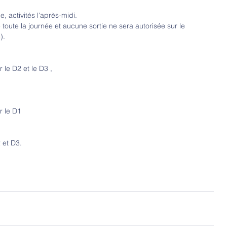
e, activités l'après-midi.
 toute la journée et aucune sortie ne sera autorisée sur le 
).
le D2 et le D3 ,
r le D1
 et D3.