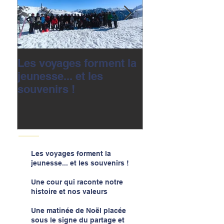
Les voyages forment la
Une cour qui r
jeunesse... et les
notre histoire e
souvenirs !
valeurs
Les voyages forment la
jeunesse... et les souvenirs !
Une cour qui raconte notre
histoire et nos valeurs
Une matinée de Noël placée
sous le signe du partage et