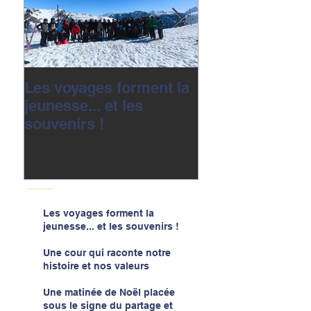
Les voyages forment la
Une cour qui r
jeunesse... et les
notre histoire e
souvenirs !
valeurs
Les voyages forment la
jeunesse... et les souvenirs !
Une cour qui raconte notre
histoire et nos valeurs
Une matinée de Noël placée
sous le signe du partage et