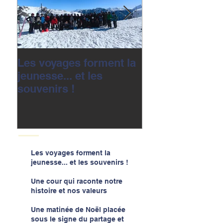
Les voyages forment la
Une cour qui r
jeunesse... et les
notre histoire e
souvenirs !
valeurs
Les voyages forment la
jeunesse... et les souvenirs !
Une cour qui raconte notre
histoire et nos valeurs
Une matinée de Noël placée
sous le signe du partage et