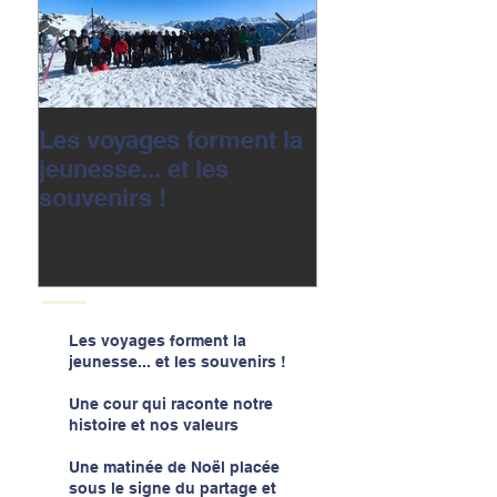
Les voyages forment la
Une cour qui r
jeunesse... et les
notre histoire e
souvenirs !
valeurs
Les voyages forment la
jeunesse... et les souvenirs !
Une cour qui raconte notre
histoire et nos valeurs
Une matinée de Noël placée
sous le signe du partage et