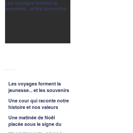
Les voyages forment la
Une cour qui raconte notre
jeunesse... et les souvenirs !
histoire et nos valeurs
Les voyages forment la
jeunesse... et les souvenirs
!
Une cour qui raconte notre
histoire et nos valeurs
Une matinée de Noël
placée sous le signe du
partage et de la convivialité